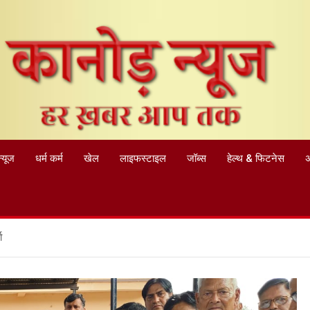
न्यूज
धर्म कर्म
खेल
लाइफस्टाइल
जॉब्स
हेल्थ & फिटनेस
ा