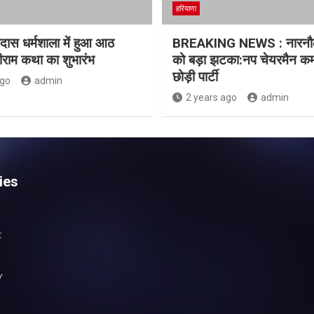
हरियाणा
दास धर्मशाला में हुआ आठ
BREAKING NEWS : नारनौल
ीराम कथा का शुभारंभ
को बड़ा झटका:नप चेयरमैन कम
छोड़ी पार्टी
ago
admin
2 years ago
admin
ies
t
Y