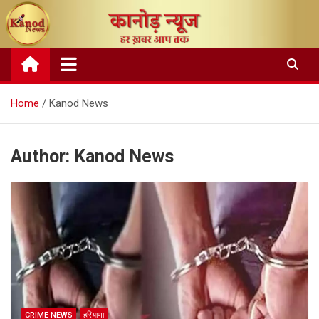
Skip
to
content
Home
Kanod News
Author:
Kanod News
CRIME NEWS
हरियाणा