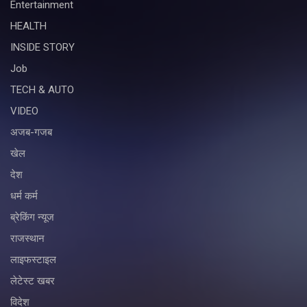
Entertainment
HEALTH
INSIDE STORY
Job
TECH & AUTO
VIDEO
अजब-गजब
खेल
देश
धर्म कर्म
ब्रेकिंग न्यूज
राजस्थान
लाइफस्टाइल
लेटेस्ट खबर
विदेश